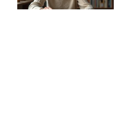
LOGEMENT
Liste pierre Natacha-birds.fr :
pierres de protection à connaître en
2026
1 août 2026
Article populaire
VOITURE
Quels sont les services
proposés par un centre
de contrôle technique ?
Il est capital de faire un contrôle technique après
l’achat d’une nouvelle
…