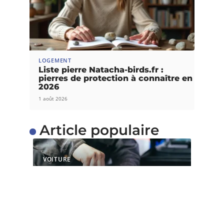
LOGEMENT
Liste pierre Natacha-birds.fr :
pierres de protection à connaître en
2026
1 août 2026
Article populaire
VOITURE
Quels sont les services
proposés par un centre
de contrôle technique ?
Il est capital de faire un contrôle technique après
l’achat d’une nouvelle
…