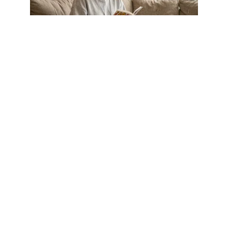
DIVERTISSEMENT
Epsilonscan FR et lecture de
mangas : les réflexes à adopter
pour éviter les risques
6 août 2026
DIVERTISSEMENT