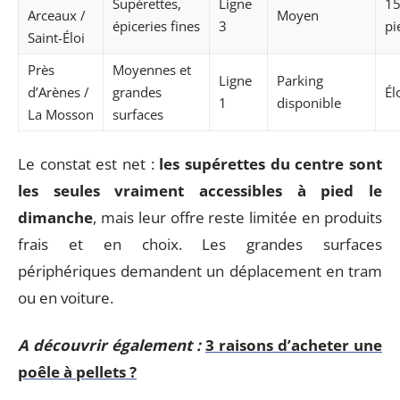
Supérettes,
Ligne
15
Arceaux /
Moyen
épiceries fines
3
pi
Saint-Éloi
Près
Moyennes et
Ligne
Parking
d’Arènes /
grandes
Él
1
disponible
La Mosson
surfaces
Le constat est net :
les supérettes du centre sont
les seules vraiment accessibles à pied le
dimanche
, mais leur offre reste limitée en produits
frais et en choix. Les grandes surfaces
périphériques demandent un déplacement en tram
ou en voiture.
A découvrir également :
3 raisons d’acheter une
poêle à pellets ?