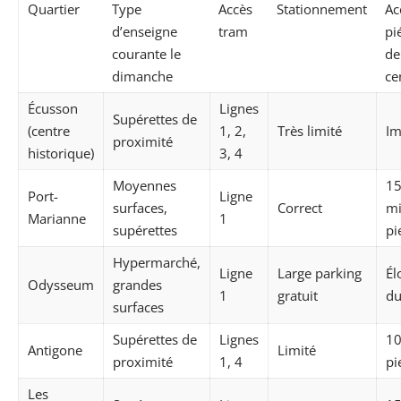
Quartier
Type
Accès
Stationnement
Ac
d’enseigne
tram
pi
courante le
de
dimanche
ce
Écusson
Lignes
Supérettes de
(centre
1, 2,
Très limité
Im
proximité
historique)
3, 4
Moyennes
15
Port-
Ligne
surfaces,
Correct
mi
Marianne
1
supérettes
pi
Hypermarché,
Ligne
Large parking
Él
Odysseum
grandes
1
gratuit
du
surfaces
Supérettes de
Lignes
10
Antigone
Limité
proximité
1, 4
pi
Les