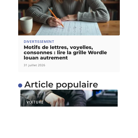
DIVERTISSEMENT
Motifs de lettres, voyelles,
consonnes : lire la grille Wordle
louan autrement
31 juillet 2026
Article populaire
VOITURE
Quels sont les services
proposés par un centre
de contrôle technique ?
Il est capital de faire un contrôle technique après
l’achat d’une nouvelle
…