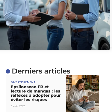
Derniers articles
DIVERTISSEMENT
Epsilonscan FR et
lecture de mangas : les
réflexes à adopter pour
éviter les risques
6 août 2026