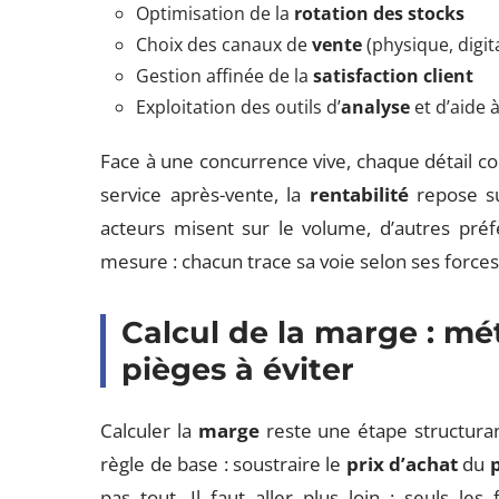
Optimisation de la
rotation des stocks
Choix des canaux de
vente
(physique, digi
Gestion affinée de la
satisfaction client
Exploitation des outils d’
analyse
et d’aide à
Face à une concurrence vive, chaque détail co
service après-vente, la
rentabilité
repose sur
acteurs misent sur le volume, d’autres préfè
mesure : chacun trace sa voie selon ses forces e
Calcul de la marge : m
pièges à éviter
Calculer la
marge
reste une étape structuran
règle de base : soustraire le
prix d’achat
du
pas tout. Il faut aller plus loin : seuls les