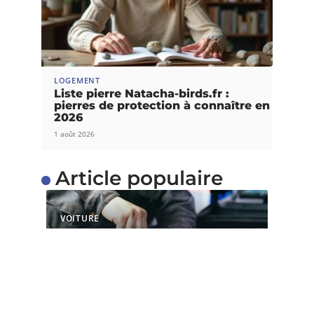
LOGEMENT
Liste pierre Natacha-birds.fr :
pierres de protection à connaître en
2026
1 août 2026
Article populaire
VOITURE
Quels sont les services
proposés par un centre
de contrôle technique ?
Il est capital de faire un contrôle technique après
l’achat d’une nouvelle
…