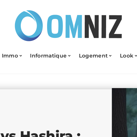
Immo
Informatique
Logement
Look
s Hashira :