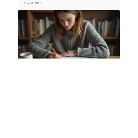
1 août 2026
DIVERTISSEMENT
Motifs de lettres, voyelles,
consonnes : lire la grille Wordle
louan autrement
31 juillet 2026
Article populaire
VOITURE