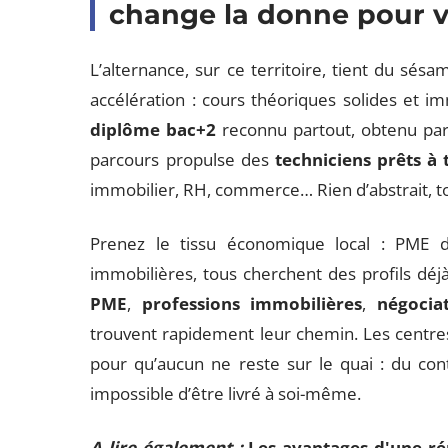
change la donne pour v
L’alternance, sur ce territoire, tient du sés
accélération : cours théoriques solides et 
diplôme bac+2
reconnu partout, obtenu par
parcours propulse des
techniciens prêts à t
immobilier, RH, commerce… Rien d’abstrait, to
Prenez le tissu économique local : PME 
immobilières, tous cherchent des profils déj
PME
,
professions immobilières
,
négociat
trouvent rapidement leur chemin. Les centr
pour qu’aucun ne reste sur le quai : du con
impossible d’être livré à soi-même.
A lire également :
Les avantages d'une ré