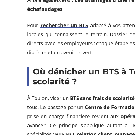
échafaudages
Pour
rechercher un BTS
adapté à vos atten
locales qui connaissent le terrain. Dossier d
directs avec les employeurs : chaque étape est 
diplôme et un avenir ouvert.
Où dénicher un BTS à T
scolarité ?
À Toulon, viser un
BTS sans frais de scolarité
tous. Le passage par un
Centre de Formatio
prise en charge financière revient aux
opér
avancer. Ce principe s’applique autant au
spécialités :
BTS SIO
,
relation client
,
manage