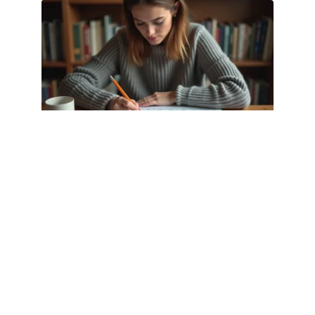
DIVERTISSEMENT
Motifs de lettres, voyelles,
consonnes : lire la grille Wordle
louan autrement
31 juillet 2026
Article populaire
VOITURE
Quels sont les services