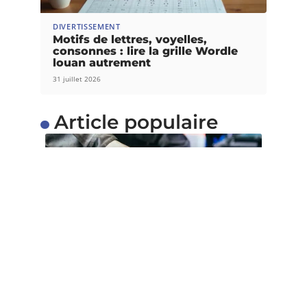
DIVERTISSEMENT
Motifs de lettres, voyelles,
consonnes : lire la grille Wordle
louan autrement
31 juillet 2026
Article populaire
VOITURE
Quels sont les services
proposés par un centre
de contrôle technique ?
Il est capital de faire un contrôle technique après
l’achat d’une nouvelle
…