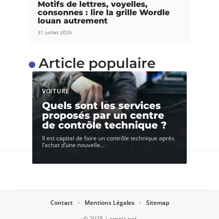
Motifs de lettres, voyelles,
consonnes : lire la grille Wordle
louan autrement
31 juillet 2026
Article populaire
VOITURE
Quels sont les services
proposés par un centre
de contrôle technique ?
Il est capital de faire un contrôle technique après
l’achat d’une nouvelle
…
Contact
Mentions Légales
Sitemap
© 2025 | omniz.net