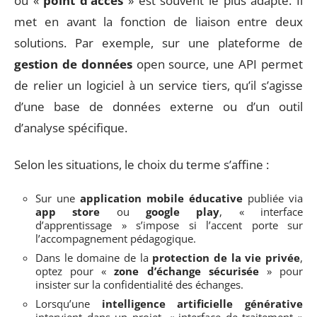
ou «
point d’accès
» est souvent le plus adapté. Il
met en avant la fonction de liaison entre deux
solutions. Par exemple, sur une plateforme de
gestion de données
open source, une API permet
de relier un logiciel à un service tiers, qu’il s’agisse
d’une base de données externe ou d’un outil
d’analyse spécifique.
Selon les situations, le choix du terme s’affine :
Sur une
application mobile éducative
publiée via
app store
ou
google play
, « interface
d’apprentissage » s’impose si l’accent porte sur
l’accompagnement pédagogique.
Dans le domaine de la
protection de la vie privée
,
optez pour «
zone d’échange sécurisée
» pour
insister sur la confidentialité des échanges.
Lorsqu’une
intelligence artificielle générative
intervient dans un projet, « interface de traitement »