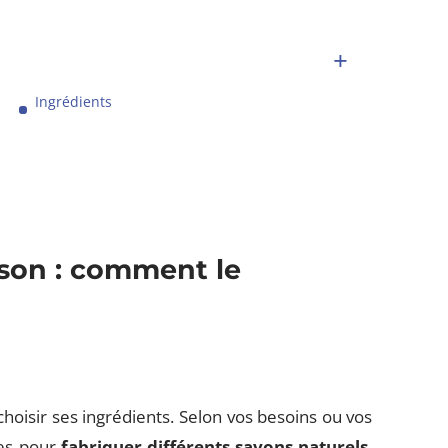
Ingrédients
ison : comment le
choisir ses ingrédients. Selon vos besoins ou vos
tes pour
fabriquer différents savons naturels
.