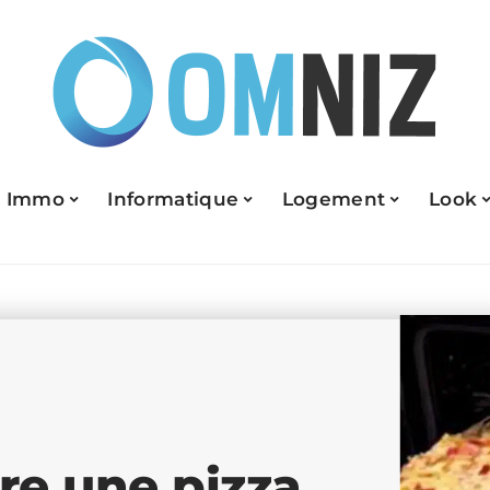
Immo
Informatique
Logement
Look
re une pizza